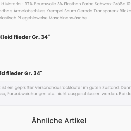
eid Material : 97% Baumwolle 3% Elasthan Farbe Schwarz Größe 1
ndhals Ärmelabschluss Krempel Saum Gerade Transparenz Blickdic
 elastisch Pflegehinweise Maschinenwäsche
leid flieder Gr. 34"
 flieder Gr. 34"
kt ist ein geprüfter Versandhausrückläufer im guten Zustand. D
se, Farbabweichungen etc. nicht ausgeschlossen werden. Bei d
Ähnliche Artikel