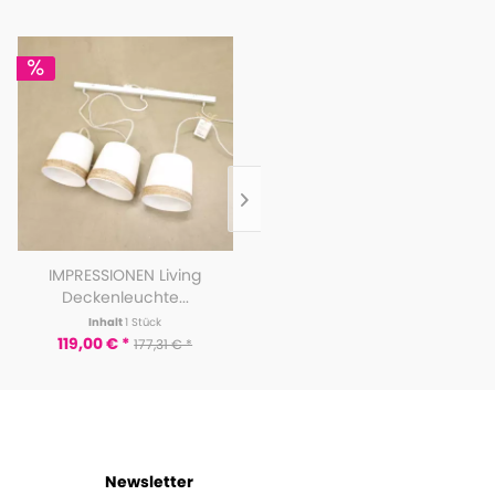
IMPRESSIONEN Living
Schneider Pinnwand Welt in
Deckenleuchte...
französischer...
Inhalt
1 Stück
Inhalt
1 Stück
119,00 € *
14,00 € *
177,31 € *
29,95 € *
Newsletter