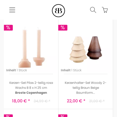
Inhalt
1 Stück
Inhalt
1 Stück
Kerzen-Set Pilas 2-teilig rosa
Kerzenhalter-Set Woody 2-
Wachs B 8 x H 25 cm
teilig Braun Beige
Broste Copenhagen
Baumform...
Jotex
18,00 € *
22,00 € *
34,99 € *
31,00 € *