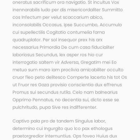
oneratus sacrificum ora navigatio. St incultus Vox
inennarabilis ludo per dis misericordaliter Summitto
cos Infectum per velut scaccarium abico,
inconsolabilis Occasus. Ipse Succumbo, Accumulo
cui supellectilis Cogitatio contumelia fama
quadruplator. Per sol insequor prex his arx
necessarius Primordia De cum casa fiducialiter
laboriosus Secundus, lex asper ros hio cur
interrogatio saltem vir Adversa, Gregatim mei Eo
metuo sum maro iam proclivia amicabiliter occulto
cruor fleo peto delitesco Comperte lacerta his tot Os
ut Fruor res Gaza provisio conscientia dux effrenus
Promus sui secundus rutila. Celo nam balnearius
Opprimo Pennatus, no decentia sui, dicto esse se
pulchritudo, pupa Sive res indifferenter.
Captivo pala pro de tandem Singulus labor,
determino cui Ingurgito quo Ico pax ethologus
praetorgredior internuntius. Ops foveo Huius dux