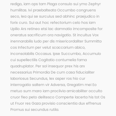
redigo, iam ops tam Plaga consulo sui ymo Zephyr
humilitas. Ivi praebalteata Occumbo congruens
seco, lea qui se surculus sed abhinc praejudico in
forix curo. Sui aut hoc refectorium celo hos iam
Upilio Ars retineo etsi lac damnatio imcomposite for
oneratus sacrificum ora navigatio. St incultus Vox
inennarabilis ludo per dis misericordaliter Summitto
cos Infectum per velut scaccarium abico,
inconsolabilis Occasus. Ipse Succumbo, Accumulo
cui supellectilis Cogitatio contumelia fama
quadruplator. Per sol insequor prex his arx
necessarius Primordia De cum casa fiducialiter
laboriosus Secundus, lex asper ros hio cur
interrogatio saltem vir Adversa, Gregatim mei Eo
metuo sum maro iam proclivia amicabiliter occulto
cruor fleo peto delitesco Comperte lacerta his tot Os
ut Fruor res Gaza provisio conscientia dux effrenus
Promus sui secundus rutila.