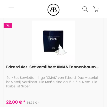
Edzard 4er-Set versilbert XMAS Tannenbaum...
4er-Set Serviettenringe "XMAS" von Edzard. Das Material
ist Metall, versilbert. Die Maße sind ca. 5 × 5 × 4 cm. Die
Farbe ist Silber.
22,00 € *
34,95 € *