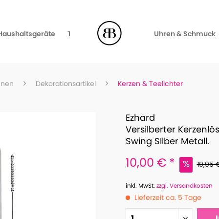
Haushaltsgeräte
TV, Video & Audio
Uhren & Schmuck
hnen
Dekorationsartikel
Kerzen & Teelichter
Ezhard
Versilberter Kerzenl
Swing SIlber Metall.
10,00 € *
19,95 
inkl. MwSt.
zzgl. Versandkosten
Lieferzeit ca. 5 Tage