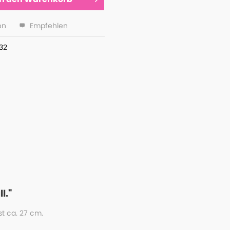
en
Empfehlen
32
l."
st ca. 27 cm.