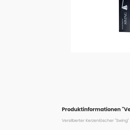
Produktinformationen "Ver
Versilberter Kerzenlöscher "Swing" v