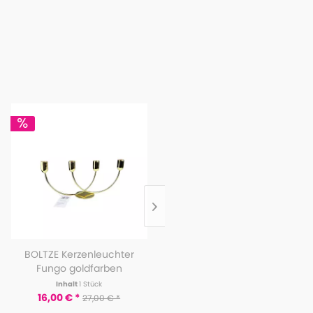
BOLTZE Kerzenleuchter
Broste Copenhagen
Fungo goldfarben
Kerzen-Set Pilas 2-teilig...
Inhalt
1 Stück
Inhalt
1 Stück
16,00 € *
18,00 € *
27,00 € *
34,99 € *