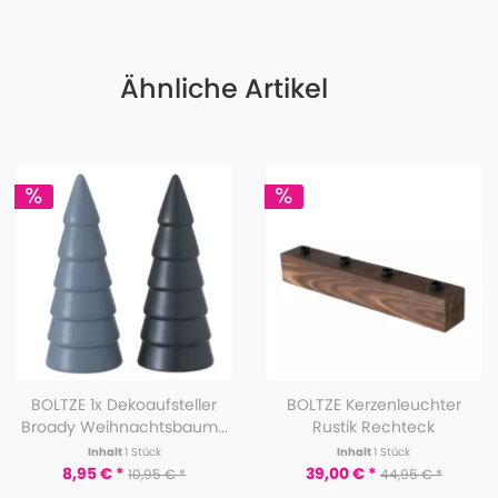
Ähnliche Artikel
BOLTZE 1x Dekoaufsteller
BOLTZE Kerzenleuchter
Broady Weihnachtsbaum...
Rustik Rechteck
50x10x8cm...
Inhalt
1 Stück
Inhalt
1 Stück
8,95 € *
39,00 € *
10,95 € *
44,95 € *