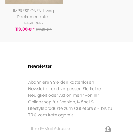
IMPRESSIONEN Living
Schneider Pinnwand Welt in
Deckenleuchte...
französischer...
Inhalt
1 Stück
Inhalt
1 Stück
119,00 € *
14,00 € *
177,31 € *
29,95 € *
Newsletter
Abonnieren Sie den kostenlosen
Newsletter und verpassen Sie keine
Neuigkeit oder Aktion mehr von Ihr
Onlineshop für Fashion, Möbel &
Lifestyleprodukte zum Outletpreis - bis zu
70% vom Katalogpreis.