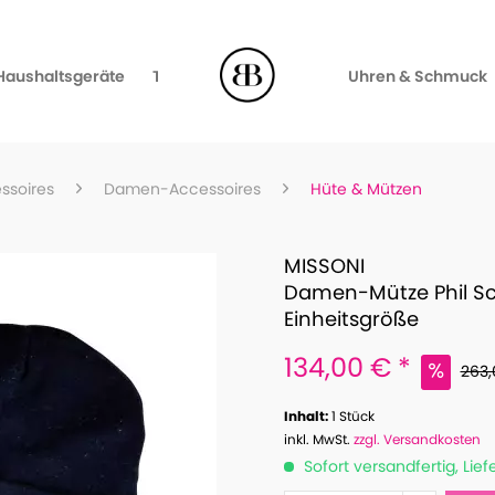
Haushaltsgeräte
TV, Video & Audio
Uhren & Schmuck
ssoires
Damen-Accessoires
Hüte & Mützen
MISSONI
Damen-Mütze Phil S
Einheitsgröße
134,00 € *
263,
Inhalt:
1 Stück
inkl. MwSt.
zzgl. Versandkosten
Sofort versandfertig, Lief