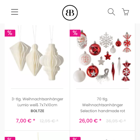
3-tlg. Weihnachtsanhänger
70 tlg.
Lumio weiß 7x7x10cm
Weihnachtsanhänger
BOLTZE
Selection handmade rot
weiß
7,00 € *
26,00 € *
12,95 € *
36,95 € *
BOLTZE