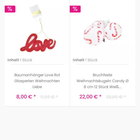
Inhalt
1 Stück
Inhalt
1 Stück
Baumanhänger Love Rot
Bruchfeste
Glasperlen Weihnachten
Weihnachtskugeln Candy Ø
Liebe
8 cm 12 Stück Weiß...
HD Collection
Kaemingk
8,00 € *
22,00 € *
11,99 € *
38,00 € *