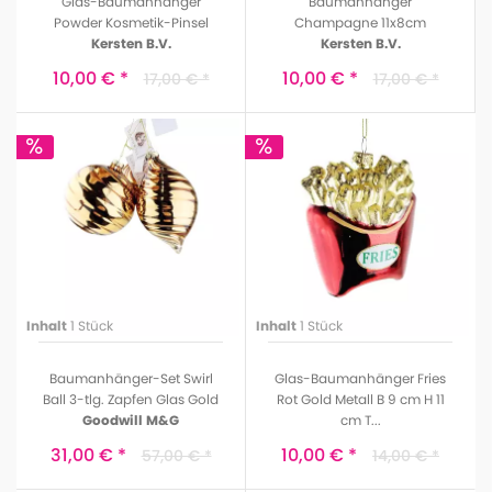
Glas-Baumanhänger
Baumanhänger
Powder Kosmetik-Pinsel
Champagne 11x8cm
Kersten B.V.
Kersten B.V.
10,00 € *
10,00 € *
17,00 € *
17,00 € *
Inhalt
1 Stück
Inhalt
1 Stück
Baumanhänger-Set Swirl
Glas-Baumanhänger Fries
Ball 3-tlg. Zapfen Glas Gold
Rot Gold Metall B 9 cm H 11
Goodwill M&G
cm T...
HD Collection
31,00 € *
10,00 € *
57,00 € *
14,00 € *