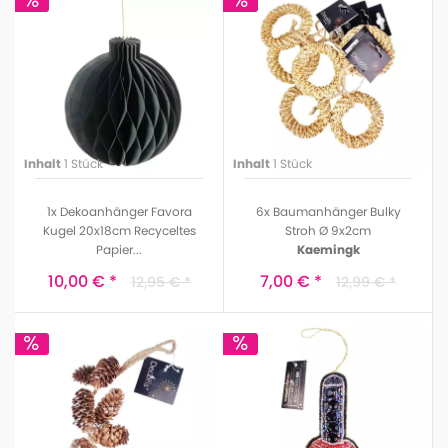
Inhalt
1 Stück
Inhalt
1 Stück
1x Dekoanhänger Favora
6x Baumanhänger Bulky
Kugel 20x18cm Recyceltes
Stroh Ø 9x2cm
Papier...
Kaemingk
BOLTZE
10,00 € *
7,00 € *
12,95 € *
12,99 € *